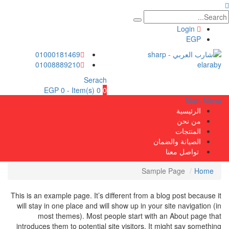
Login
EGP
01000181469
01008889210
Serach
EGP
0
0 Item(s) -
0
Main Menu
الرئيسية
من نحن
المنتجات
الصيانة والضمان
تواصل معنا
Sample Page
Home
This is an example page. It’s different from a blog post because it
will stay in one place and will show up in your site navigation (in
most themes). Most people start with an About page that
introduces them to potential site visitors. It might say something