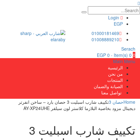
Login
EGP
01000181469
01008889210
Serach
EGP
0
0 Item(s) -
0
Main Menu
الرئيسية
من نحن
المنتجات
الصيانة والضمان
تواصل معنا
Home
حصان 3
تكييف شارب اسبليت 3 حصان بارد – ساخن انفرتر
ديجيتال مزود بخاصية البلازما كلاستر لون سيلفر AY-XP24UHE
تكييف شارب اسبليت 3