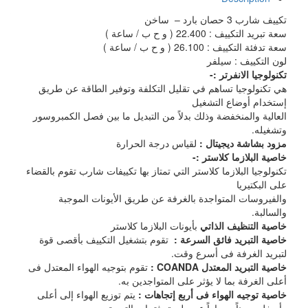
تكييف شارب 3 حصان بارد – ساخن
سعة تبريد التكييف : 22.400 ( و ح ب / ساعة )
سعة تدفئة التكييف : 26.100 ( و ح ب / ساعة )
لون التكييف : سيلفر
تكنولوجيا الانفرتر :-
هي تكنولوجيا تساهم في تقليل التكلفة وتوفير الطاقة عن طريق
إستخدام أوضاع التشغيل
العالية والمنخفضة وذلك بدلاً من التبديل ما بين فصل الكمبروسور
وتشغيله.
مزود بشاشة ديجيتال :
لقياس درجة الحرارة
خاصية البلازما كلاستر :-
تكنولوجيا البلازما كلاستر التي تمتاز بها تكييفات شارب تقوم بالقضاء
على البكتيريا
والفيروسات المتواجدة بالغرفة عن طريق الأيونات الموجبة
والسالبة.
خاصية التنظيف الذاتي
بأيونات البلازما كلاستر
خاصية التبريد فائق السرعة :
تقوم بتشغيل التكييف بأقصى قوة
لتبريد الغرفة فى أسرع وقت.
خاصية التبريد المعتدل COANDA :
تقوم بتوجيه الهواء المعتدل فى
أعلى الغرفة بما لا يؤثر على المتواجدين به.
خاصية توجيه الهواء فى أربع إتجاهات :
يتم توزيع الهواء إلى أعلى