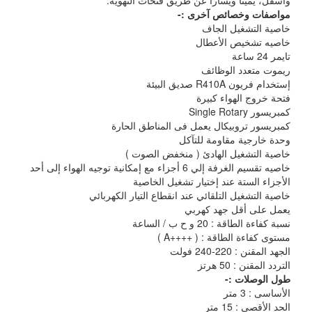
وأسفل، يميناً ويساراً عن طريق فتحات التهوية.
مواصفات وخصائص آخرى :-
خاصية التشغيل الجاف
خاصيه تشخيص الأعطال
تايمر 24 ساعة
ريموت متعدد الوظائف
إستخدام فريون R410A صديق البيئة
فتحة خروج الهواء كبيرة
كمبريسور Single Rotary
كمبريسور تروبيكال يعمل فى المناطق الحارة
وحدة خارجية مقاومة للتآكل
خاصية التشغيل الهادئ ( منخفض الصوت )
خاصيه تقسيم الغرفة إلي 6 أجزاء مع إمكانية توجيه الهواء إلى أحد
الأجزاء الستة عند إختيار تشغيل الخاصية
خاصية التشغيل التلقائي عند انقطاع التيار الكهربائي
يعمل على أقل جهد كهربي
نسبة كفاءة الطاقة : 20 و ح ب / الساعة
مستوى كفاءة الطاقة : ( ++++A )
الجهد المقنن : 220-240 فولت
التردد المقنن : 50 هرتز
طول الوصلات :-
الأساسى : 3 متر
الحد الأقصى : 15 متر