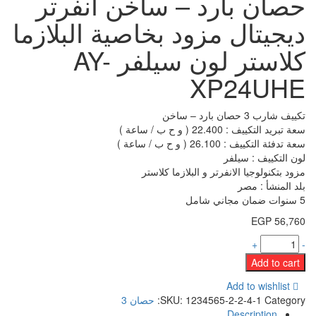
حصان بارد – ساخن انفرتر
ديجيتال مزود بخاصية البلازما
كلاستر لون سيلفر AY-
XP24UHE
تكييف شارب 3 حصان بارد – ساخن
سعة تبريد التكييف : 22.400 ( و ح ب / ساعة )
سعة تدفئة التكييف : 26.100 ( و ح ب / ساعة )
لون التكييف : سيلفر
مزود بتكنولوجيا الانفرتر و البلازما كلاستر
بلد المنشأ : مصر
5 سنوات ضمان مجاني شامل
EGP
56,760
+
-
Add to cart
Add to wishlist
Category:
1234565-2-2-4-1
SKU:
حصان 3
Description