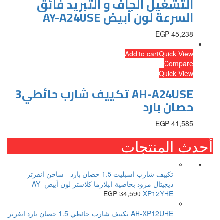
التشغيل الجاف و التبريد فائق
السرعة لون أبيض AY-A24USE
EGP
45,238
Add to cart
Quick View
Compare
Quick View
AH-A24USE تكييف شارب حائطي3
حصان بارد
EGP
41,585
أحدث المنتجات
تكييف شارب اسبليت 1.5 حصان بارد - ساخن انفرتر
ديجيتال مزود بخاصية البلازما كلاستر لون أبيض AY-
EGP
34,590
XP12YHE
AH-XP12UHE تكييف شارب حائطي 1.5 حصان بارد انفرتر