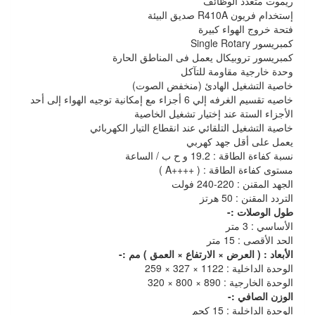
ريموت متعدد الوظائف
إستخدام فريون R410A صديق البيئة
فتحة خروج الهواء كبيرة
كمبريسور Single Rotary
كمبريسور تروبيكال يعمل فى المناطق الحارة
وحدة خارجية مقاومة للتآكل
خاصية التشغيل الهادئ (منخفض الصوت)
خاصيه تقسيم الغرفه إلي 6 أجزاء مع إمكانية توجيه الهواء إلى أحد
الأجزاء الستة عند إختيار تشغيل الخاصية
خاصية التشغيل التلقائي عند انقطاع التيار الكهربائي
يعمل على أقل جهد كهربي
نسبة كفاءة الطاقة : 19.2 و ح ب / الساعة
مستوى كفاءة الطاقة : ( ++++A )
الجهد المقنن : 220-240 فولت
التردد المقنن : 50 هرتز
طول الوصلات :-
الأساسي : 3 متر
الحد الأقصى : 15 متر
الأبعاد : ( العرض × الارتفاع × العمق ) مم :-
الوحدة الداخلية : 1122 × 327 × 259
الوحدة الخارجية : 890 × 800 × 320
الوزن الصافي :-
الوحدة الداخلية : 15 كجم