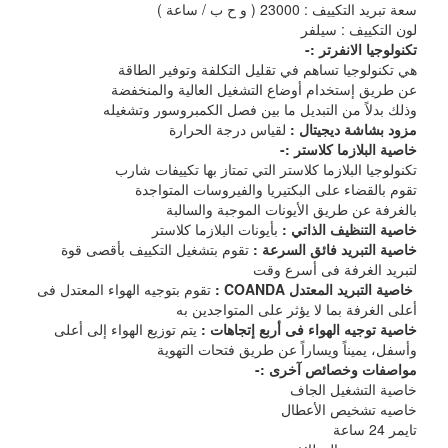
سعة تبريد التكييف : 23000 ( و ح ب / ساعة )
لون التكييف : سيلفر
تكنولوجيا الانفرتر :-
هي تكنولوجيا تساهم في تقليل التكلفة وتوفير الطاقة
عن طريق إستخدام أوضاع التشغيل العالية والمنخفضة
وذلك بدلاً من التبديل ما بين فصل الكمبروسور وتشغيله
مزود بشاشة ديجيتال :
لقياس درجة الحرارة
خاصية البلازما كلاستر :-
تكنولوجيا البلازما كلاستر التي تمتاز بها تكييفات شارب
تقوم بالقضاء على البكتيريا والفيروسات المتواجدة
بالغرفة عن طريق الأيونات الموجبة والسالبة
خاصية التنظيف الذاتي :
بأيونات البلازما كلاستر
خاصية التبريد فائق السرعة :
تقوم بتشغيل التكييف بأقصى قوة
لتبريد الغرفة فى أسرع وقت
خاصية التبريد المعتدل COANDA :
تقوم بتوجيه الهواء المعتدل فى
أعلى الغرفة بما لا يؤثر على المتواجدين به
خاصية توجيه الهواء فى أربع إتجاهات :
يتم توزيع الهواء إلى أعلى
وأسفل، يميناً ويساراً عن طريق فتحات التهوية
مواصفات وخصائص آخرى :-
خاصية التشغيل الجاف
خاصيه تشخيص الأعطال
تايمر 24 ساعة