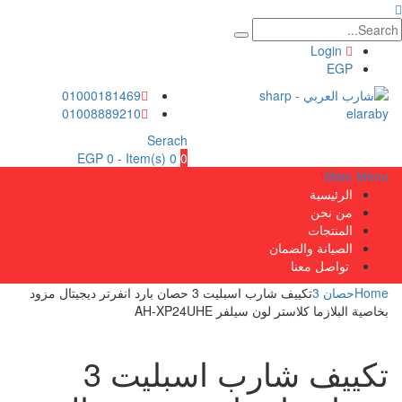
Login
EGP
01000181469
01008889210
Serach
EGP
0
0 Item(s) -
0
Main Menu
الرئيسية
من نحن
المنتجات
الصيانة والضمان
تواصل معنا
Home
حصان 3
تكييف شارب اسبليت 3 حصان بارد انفرتر ديجيتال مزود
بخاصية البلازما كلاستر لون سيلفر AH-XP24UHE
تكييف شارب اسبليت 3