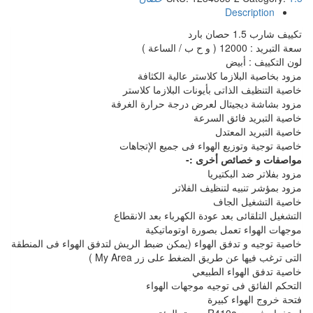
Description
تكييف شارب 1.5 حصان بارد
سعة التبريد : 12000 ( و ح ب / الساعة )
لون التكييف : أبيض
مزود بخاصية البلازما كلاستر عالية الكثافة
خاصية التنظيف الذاتى بأيونات البلازما كلاستر
مزود بشاشة ديجيتال لعرض درجة حرارة الغرفة
خاصية التبريد فائق السرعة
خاصية التبريد المعتدل
خاصية توجية وتوزيع الهواء فى جميع الإتجاهات
مواصفات و خصائص أخرى :-
مزود بفلاتر ضد البكتيريا
مزود بمؤشر تنبيه لتنظيف الفلاتر
خاصية التشغيل الجاف
التشغيل التلقائى بعد عودة الكهرباء بعد الانقطاع
موجهات الهواء تعمل بصورة اوتوماتيكية
خاصية توجيه و تدفق الهواء (يمكن ضبط الريش لتدفق الهواء فى المنطقة
التى ترغب فيها عن طريق الضغط على زر My Area )
خاصية تدفق الهواء الطبيعي
التحكم الفائق فى توجيه موجهات الهواء
فتحة خروج الهواء كبيرة