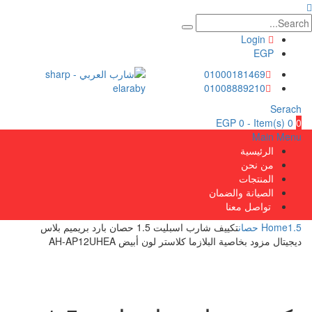
Login
EGP
01000181469
01008889210
Serach
EGP
0
0 Item(s) -
0
Main Menu
الرئيسية
من نحن
المنتجات
الصيانة والضمان
تواصل معنا
1.5 حصان
Home
تكييف شارب اسبليت 1.5 حصان بارد بريميم بلاس
ديجيتال مزود بخاصية البلازما كلاستر لون أبيض AH-AP12UHEA