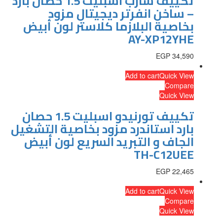
تكييف شارب اسبليت 1.5 حصان بارد
– ساخن انفرتر ديجيتال مزود
بخاصية البلازما كلاستر لون أبيض
AY-XP12YHE
EGP
34,590
Add to cart
Quick View
Compare
Quick View
تكييف تورنيدو اسبليت 1.5 حصان
بارد استاندرد مزود بخاصية التشغيل
الجاف و التبريد السريع لون أبيض
TH-C12UEE
EGP
22,465
Add to cart
Quick View
Compare
Quick View