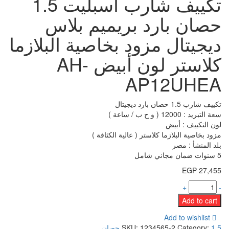
تكييف شارب اسبليت 1.5
حصان بارد بريميم بلاس
ديجيتال مزود بخاصية البلازما
كلاستر لون أبيض AH-
AP12UHEA
تكييف شارب 1.5 حصان بارد ديجيتال
سعة التبريد : 12000 ( و ح ب / ساعة )
لون التكييف : أبيض
مزود بخاصية البلازما كلاستر ( عالية الكثافة )
بلد المنشأ : مصر
5 سنوات ضمان مجاني شامل
EGP
27,455
+
-
Add to cart
Add to wishlist
1.5 حصان
Category:
1234565-2
SKU: