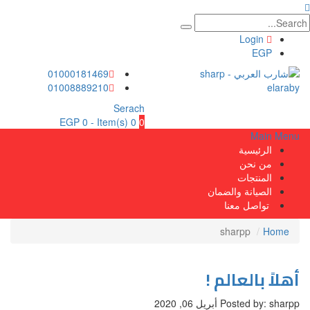
Login
EGP
01000181469
01008889210
Serach
EGP
0
0 Item(s) -
0
Main Menu
الرئيسية
من نحن
المنتجات
الصيانة والضمان
تواصل معنا
sharpp
Home
أهلاً بالعالم !
Posted by: sharpp
أبريل 06, 2020